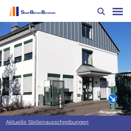
Springen Sie direkt zu:
Stadtbetrieb Bornheim AöR S
Hauptmenü
Zur Suche n
Inhalt
Suche
Aktuelle Stellenausschreibungen