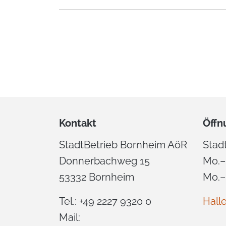
Kontakt
Öffn
StadtBetrieb Bornheim AöR
Stad
Donnerbachweg 15
Mo.–
53332 Bornheim
Mo.–
Tel.: +49 2227 9320 0
Hall
Mail: