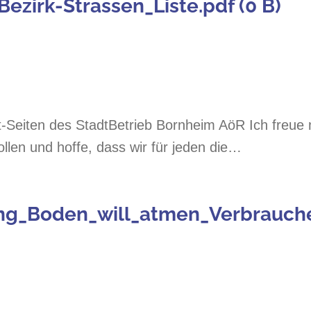
ezirk-Strassen_Liste.pdf (0 B)
t-Seiten des StadtBetrieb Bornheim AöR Ich freue 
llen und hoffe, dass wir für jeden die…
ng_Boden_will_atmen_Verbraucher