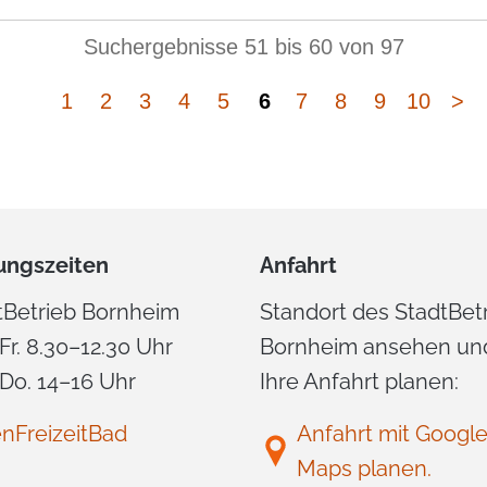
Suchergebnisse 51 bis 60 von 97
1
2
3
4
5
6
7
8
9
10
>
ungszeiten
Anfahrt
tBetrieb Bornheim
Standort des StadtBet
Fr. 8.30–12.30 Uhr
Bornheim ansehen un
Do. 14–16 Uhr
Ihre Anfahrt planen:
enFreizeitBad
Anfahrt mit Googl
Maps planen.